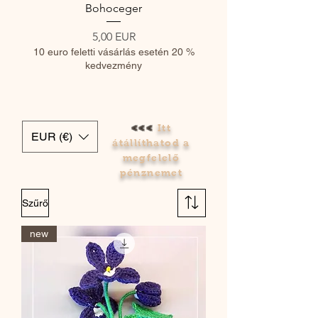
Bohoceger
Ár
5,00 EUR
10 euro feletti vásárlás esetén 20 %
10 euro feletti vásárlás
kedvezmény
<<<
Itt
EUR (€)
átállíthatod a
megfelelő
pénznemet
Szűrő
new