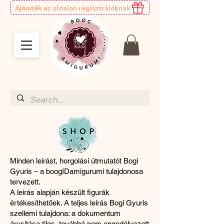
Ajándék az oldalon regisztrálóknak
Horgolási minták
magyarul
Minden leírást, horgolási útmutatót Bogi
Gyuris – a boogIDamigurumi tulajdonosa
tervezett.
A leírás alapján készült figurák
értékesíthetőek. A teljes leírás Bogi Gyuris
szellemi tulajdona: a dokumentum
árusítása tilos, továbbá nem engedélyezett