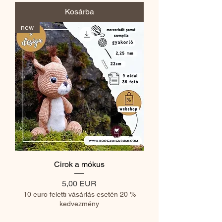
Kosárba
new
Cirok a mókus
Ár
5,00 EUR
10 euro feletti vásárlás esetén 20 %
kedvezmény