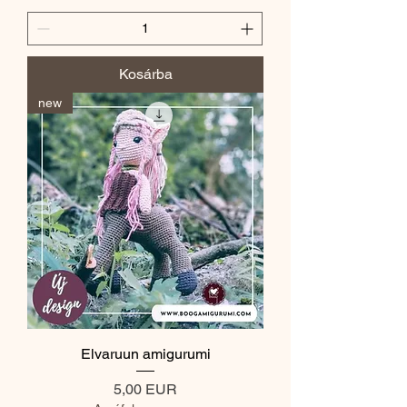
Kosárba
new
Elvaruun amigurumi
Ár
5,00 EUR