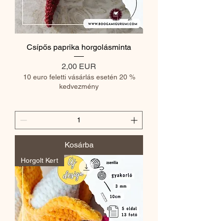
Csípős paprika horgolásminta
Ár
2,00 EUR
10 euro feletti vásárlás esetén 20 %
kedvezmény
Kosárba
Horgolt Kert