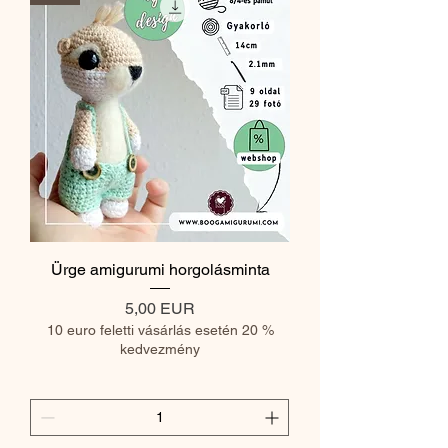
Ürge amigurumi horgolásminta
Ár
5,00 EUR
10 euro feletti vásárlás esetén 20 %
kedvezmény