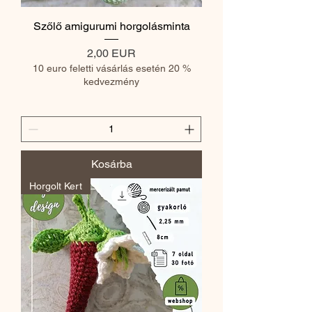
Szőlő amigurumi horgolásminta
Ár
2,00 EUR
10 euro feletti vásárlás esetén 20 %
kedvezmény
Kosárba
Horgolt Kert