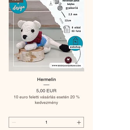
Hermelin
Ár
5,00 EUR
10 euro feletti vásárlás esetén 20 %
kedvezmény