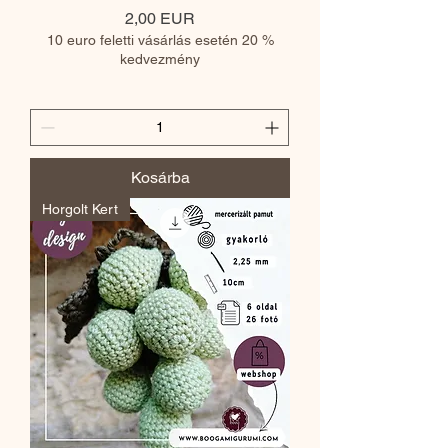
Ár
2,00 EUR
10 euro feletti vásárlás esetén 20 %
kedvezmény
Kosárba
Horgolt Kert