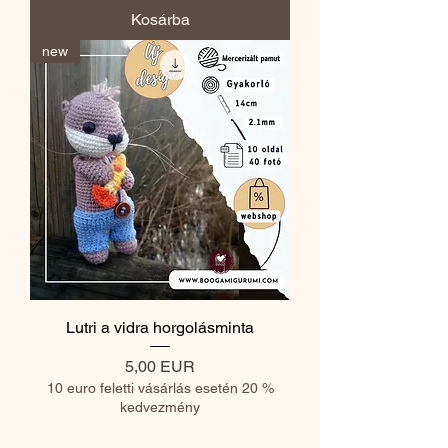
Kosárba
new
Lutri a vidra horgolásminta
Ár
5,00 EUR
10 euro feletti vásárlás esetén 20 %
kedvezmény