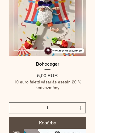
Bohoceger
Ár
5,00 EUR
10 euro feletti vásárlás esetén 20 %
kedvezmény
Kosárba
new