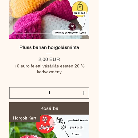
Plüss banán horgolásminta
Ár
2,00 EUR
10 euro feletti vásárlás esetén 20 %
kedvezmény
Kosárba
Horgolt Kert