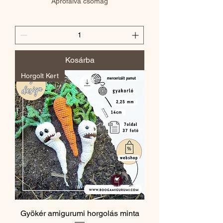
Aprófalva csomag
Kosárba
Horgolt Kert
Gyökér amigurumi horgolás minta