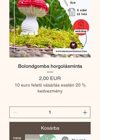
Bolondgomba horgolásminta
Ár
2,00 EUR
10 euro feletti vásárlás esetén 20 %
kedvezmény
Kosárba
new