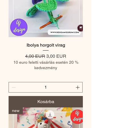
Ibolya horgolt virag
Szokásos ár
Akciós ár
4,00 EUR
3,00 EUR
10 euro feletti vásárlás esetén 20 %
kedvezmény
Kosárba
new