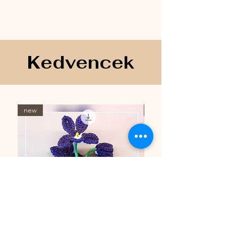
Kedvencek
new
new