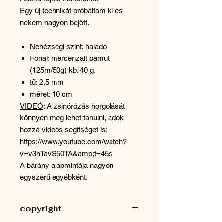
Egy új technikát próbáltam ki és
nekem nagyon bejött.
Nehézségi szint: haladó
Fonal: mercerizált pamut
(125m/50g) kb. 40 g.
tű: 2,5 mm
méret: 10 cm
VIDEÓ
: A zsinórózás horgolását
könnyen meg lehet tanulni, adok
hozzá videós segítséget is:
https://www.youtube.com/watch?
v=v3hTavS50TA&amp;t=45s
A bárány alapmintája nagyon
egyszerű egyébként.
copyright