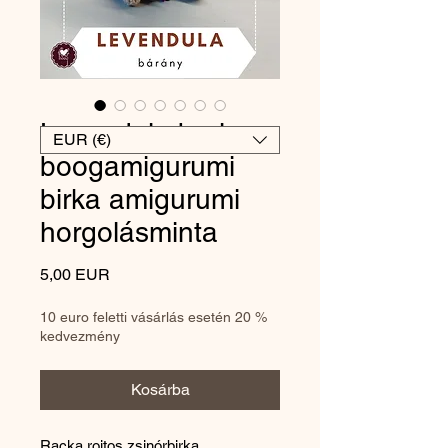
Levendula bari-
EUR (€)
boogamigurumi
birka amigurumi
horgolásminta
Ár
5,00 EUR
10 euro feletti vásárlás esetén 20 %
kedvezmény
Kosárba
Racka rojtos zsinórbirka