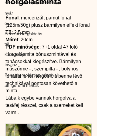
horgolásminta
hosszan színátmenetes fonal
nyár
Fonal
: mercerizált pamut fonal 
ősz
(125m/50g) plusz bármilyen effekt fonal
Tű
: 2,5 mm 
Adventi Horgolódás
Méret
: 20cm
tél
PDF minősége
: 7+1 oldal 47 fotó
Horgolásmita bónuszmintával és 
karácsony
tanácsokkal kiegészítve. Bármilyen 
tavasz
műszőrme - , szempilla - , bolyhos 
Fonal horgolástipp mintával
fonallal lehet horgolni, a benne lévő 
technikával pontosan követhető a 
amigurumi minták
minta. 
Lábaik egybe vannak horgolva a 
test/fej résszel, csak a szemeket kell 
varrni.