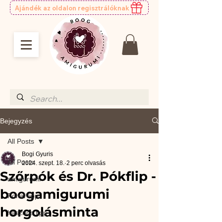
Ajándék az oldalon regisztrálóknak
Bejegyzés
All Posts
Bogi Gyuris
All Posts
2024. szept. 18.
2 perc olvasás
Szőrpók és Dr. Pókflip -
amigurumi
boogamigurumi
Fonal tipp
horgolásminta
hasznos tipp