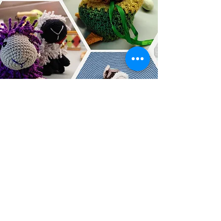
boogamigurumi
horgolásminták magyar
nyelven