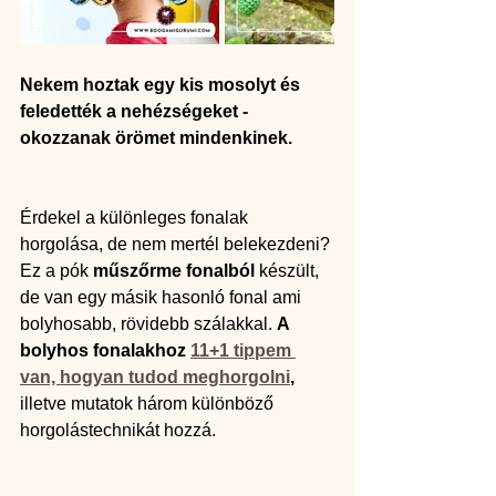
Nekem hoztak egy kis mosolyt és 
feledették a nehézségeket - 
okozzanak örömet mindenkinek.
Érdekel a különleges fonalak 
horgolása, de nem mertél belekezdeni? 
Ez a pók 
műszőrme fonalból
 készült, 
de van egy másik hasonló fonal ami 
bolyhosabb, rövidebb szálakkal. 
A 
bolyhos fonalakhoz 
11+1 tippem 
van, hogyan tudod meghorgolni
,
illetve mutatok három különböző 
horgolástechnikát hozzá.