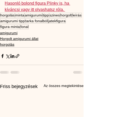
Hasonló bolond figura Plinky is, ha 
kíváncsi vagy itt olvashatsz róla. 
horgolás
minta
amigurumi
tipp
szines
horgolt
leírás
amigurumi tipp
tarka fonalból
jatekfigura
figura minta
fonal
amigurumi
Horgolt amigurumi állat
horgolás
Az összes megtekintése
Friss bejegyzések