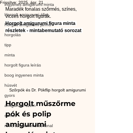
Frissítve:
2025. ápr. 21.
ingyenes amigurumi minta
Maradék fonalas szőrmés, színes, 
Horgolt amigurumi állat
vicces horgolt figurák. 
Horgolt amigurumi figura minta 
Horgolt amigurumi jármű
részletek - mintabemutató sorozat 
horgolás
tipp
minta
horgolt figura leírás
boog ingyenes minta
húsvét
Szőrpók és Dr. Pókflip horgolt amigurumi
gyors
Horgolt műszőrme 
amigurumi szem
pók és polip 
színes
amigurumi 
rövid színátmenetes fonal