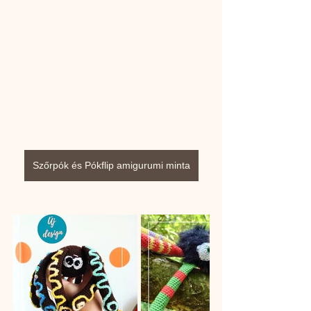
Szőrpók és Pókflip amigurumi minta