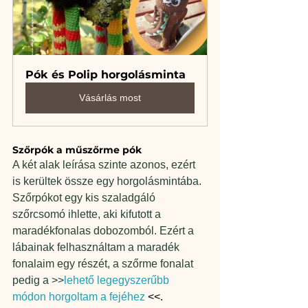
Pók és Polip horgolásminta
Vásárlás most
Szőrpók a műszőrme pók
A két alak leírása szinte azonos, ezért 
is kerültek össze egy horgolásmintába. 
Szőrpókot egy kis szaladgáló 
szőrcsomó ihlette, aki kifutott a 
maradékfonalas dobozomból. Ezért a 
lábainak felhasználtam a maradék 
fonalaim egy részét, a szőrme fonalat 
pedig a >>
lehető legegyszerűbb 
módon horgoltam a fejéhez
 <<. 