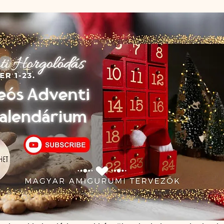
karácsony
tavasz
Fonal horgolástipp mintával
amigu