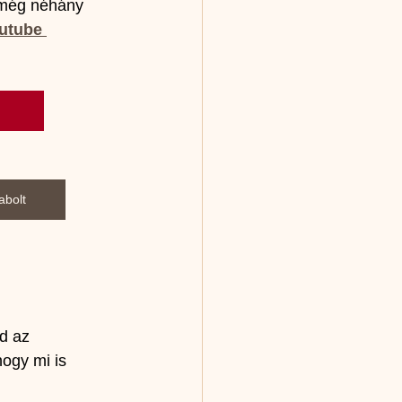
 még néhány 
utube 
abolt
d az 
ogy mi is 