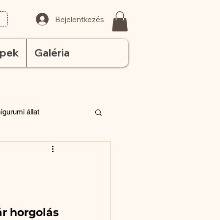
Bejelentkezés
ppek
Galéria
igurumi állat
nes minta
húsvét
fonal
nyár
ősz
r horgolás 