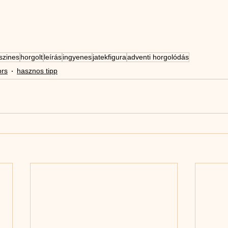
szines
horgolt
leírás
ingyenes
jatekfigura
adventi horgolódás
ors
hasznos tipp