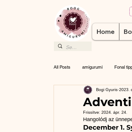
Home
Bo
All Posts
amigurumi
Fonal tip
Bogi Gyuris
2023. 
Horgolt amigurumi jármű
hor
Adventi
Frissítve:
2024. ápr. 24.
gyors
amigurumi szem
Hangolódj az ünnepe
December 1. Sy