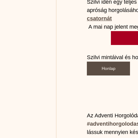
Szilvi idén egy telj
apróság horgolásáho
csatornát
 A mai nap jelent me
Szilvi mintáival és 
Honlap
Az Adventi Horgolódá
#adventihorgoloda
lássuk mennyien kés