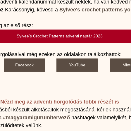
es adventi kalendáriummal készült nektek, ha van kedved
z Karácsonyig, kövesd a 
Sylvee's crochet patterns yo
g az első rész:
Sylvee's Crochet Patterns adventi naptár 2023
horgolásaival még ezeken az oldalakon találkozhattok:
Facebook
YouTube
Mint
Nézd meg a
z adventi horgolódás többi részét
 is
sból készült alkotásaitok megosztásánál kérlek használ
s
#magyaramigurumitervező
hashtagek valamelyikét, h
zülődtetek velünk.