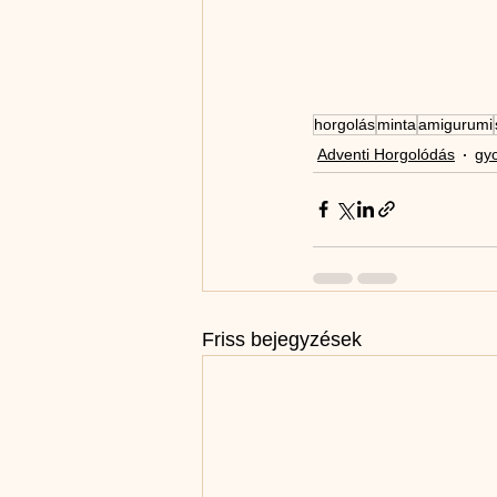
horgolás
minta
amigurumi
Adventi Horgolódás
gy
Friss bejegyzések