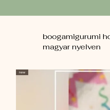
boogamigurumi ho
magyar nyelven
new