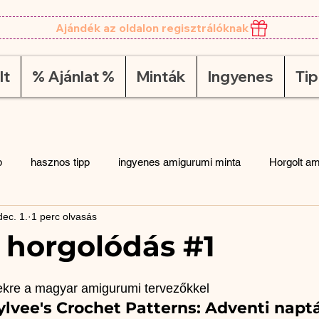
Ajándék az oldalon regisztrálóknak
lt
% Ajánlat %
Minták
Ingyenes
Ti
p
hasznos tipp
ingyenes amigurumi minta
Horgolt am
dec. 1.
1 perc olvasás
golás
tipp
minta
horgolt figura leírás
boog ingye
 horgolódás #1
színes
rövid színátmenetes fonal
hosszan színátmenetes 
kre a magyar amigurumi tervezőkkel
lvee's Crochet Patterns: Adventi naptá