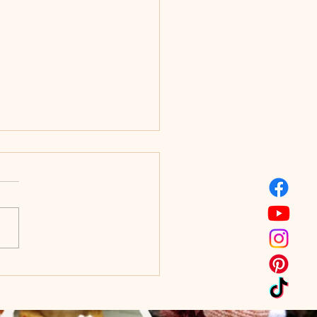
yenes amigurumi
golás minta