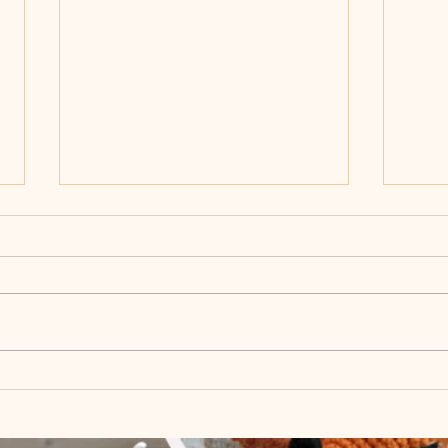
Nehéz a bolyhos fonallal
Ing
horgolni?
hor