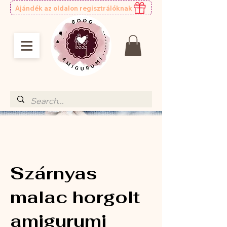
Ajándék az oldalon regisztrálóknak
Szárnyas
malac horgolt
amigurumi