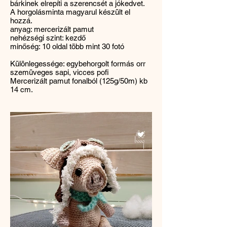
bárkinek elrepíti a szerencsét a jókedvet.
A horgolásminta magyarul készült el
hozzá.
anyag: mercerizált pamut
nehézségi szint: kezdő
minőség: 10 oldal több mint 30 fotó
Különlegessége: egybehorgolt formás orr
szemüveges sapi, vicces pofi
Mercerizált pamut fonalból (125g/50m) kb
14 cm.