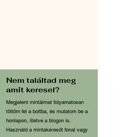
Nem találtad meg
amit keresel?
Megjelent mintáimat folyamatosan
töltöm fel a boltba, és mutatom be a
honlapon, illetve a blogon is.
Használd a mintakeresőt fonal vagy