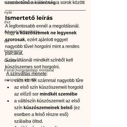
szembetűnő a különbség a sorok között
hosszan színátmenetes fonal
nyár
Ismertető leírás
ősz
A legfontosabb ennél a megoldásnál. 
Adventi Horgolódás
hogy 
a kúszószemek ne legyenek 
szorosak
, ezért ajánlott eggyel 
tél
nagyobb tűvel horgolni mint a rendes 
karácsony
pálcákat.
Színváltásnál mindkét színből kell 
tavasz
kúszószemes sort horgolni.
Fonal horgolástipp mintával
A színváltás menete
:
amigurumi minták
válts kb. fél számmal nagyobb tűre 
az első szín kúszószemeit horgold 
az előző sor 
mindkét szemébe
a váltószín kúszószemeit az első 
szín 
kúszószemeinek belső
 (ez 
esetben a felső részre eső) 
szálaiba öltsd.