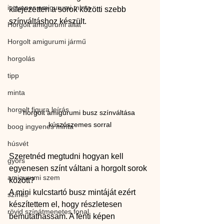
ingyenes amigurumi minta
kifejezetten a sorok közötti szebb 
színváltáshoz készült.
Horgolt amigurumi állat
Horgolt amigurumi jármű
horgolás
tipp
minta
horgolt figura leírás
horgolt amigurumi busz színváltása 
kúszószemes sorral
boog ingyenes minta
húsvét
Szeretnéd megtudni hogyan kell 
gyors
egyenesen színt váltani a horgolt sorok 
amigurumi szem
között?
A mini kulcstartó busz mintáját ezért 
színes
készítettem el, hogy részletesen 
rövid színátmenetes fonal
bemutathassam. A fenti képen 