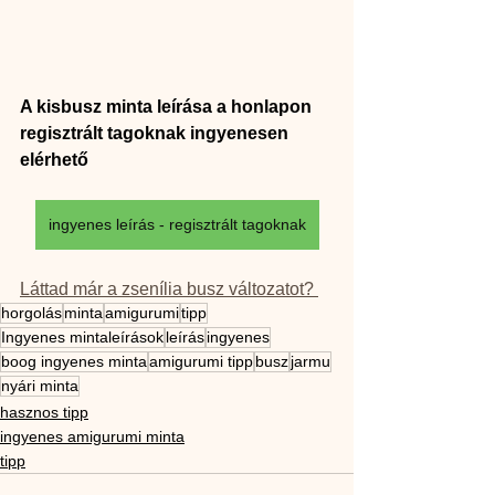
A kisbusz minta leírása a honlapon 
regisztrált tagoknak ingyenesen 
elérhető
ingyenes leírás - regisztrált tagoknak
Láttad már a zsenília busz változatot? 
horgolás
minta
amigurumi
tipp
Ingyenes mintaleírások
leírás
ingyenes
boog ingyenes minta
amigurumi tipp
busz
jarmu
nyári minta
hasznos tipp
ingyenes amigurumi minta
tipp