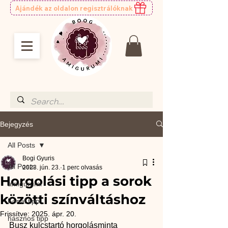
Ajándék az oldalon regisztrálóknak
Bejegyzés
All Posts
Bogi Gyuris
All Posts
2023. jún. 23.
1 perc olvasás
Horgolási tipp a sorok
amigurumi
közötti színváltáshoz
Fonal tipp
Frissítve:
2025. ápr. 20.
hasznos tipp
Busz kulcstartó horgolásminta 