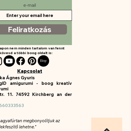
e-mail
Feliratkozás
apon nem minden tartalom van fennt
kövesd a többi boog oldalt is:
Kapcsolat
ka Ágnes Gyuris
gID amigurumi - boog kreatív
rumi
tr. 11. 74592 Kirchberg an der
660333563
n agyafúrtan megbonyolítjuk az
ekfeszítő lehetne."