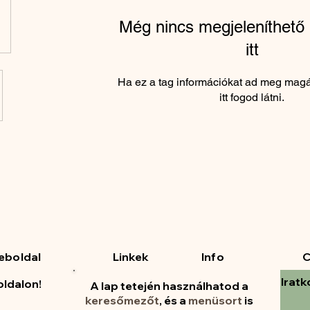
Még nincs megjeleníthető 
itt
Ha ez a tag információkat ad meg magá
itt fogod látni.
eboldal
Linkek
Info
C
Iratk
oldalon!
A lap tetején használhatod a
keresőmezőt
, és a
menüsort
is