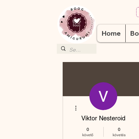
Home
Bo
További műveletek
Viktor Nesteroid
0
0
követő
követés