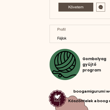
Követem
Profil
Fájlok
Gombolyag
gyűjtő
program
boogamigurumi w
Köszöntelek a boog 