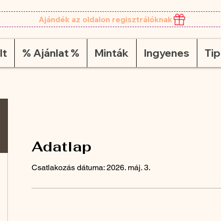
Ajándék az oldalon regisztrálóknak
lt
% Ajánlat %
Minták
Ingyenes
Ti
Adatlap
Csatlakozás dátuma: 2026. máj. 3.