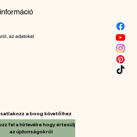
információ
ról, az adatokat
satlakozz a boog követőihez
ozz fel a hírlevélre hogy értesülj
az újdonságokról