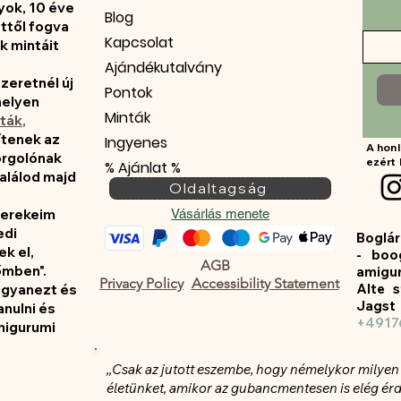
ok, 10 éve
Blog
ettől fogva
Kapcsolat
k mintáit
Ajándékutalvány
szeretnél új
Pontok
helyen
Minták
nták
,
ítenek az
Ingyenes
A honl
orgolónak
ezért 
% Ajánlat %
 találod majd
Oldaltagság
yerekeim
Vásárlás menete
edi
Boglár
tek
el
,
- boo
AGB
őmben".
amigu
Privacy Policy
Accessibility Statement
Alte s
ugyanezt és
Jagst
anulni és
+4917
migurumi
,,Csak az jutott eszembe, hogy némelykor milye
életünket, amikor az gubancmentesen is elég érd