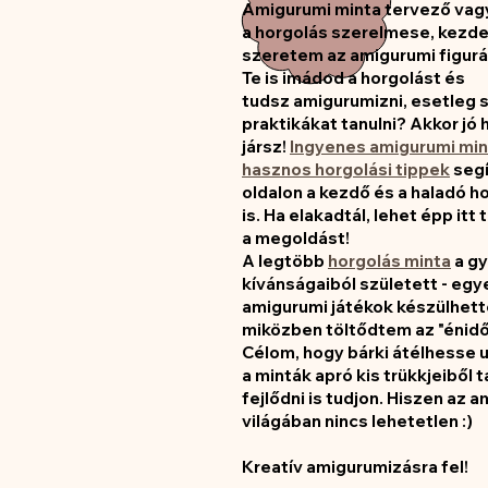
Amigurumi minta tervező
vagy
a
horgolás szerelmese
, kezd
szeretem az
amigurumi figurá
Te is imádod a horgolást és
tudsz
amigurumizni
, esetleg 
praktikákat tanulni
? Akkor jó 
jársz!
Ingyenes amigurumi mi
hasznos horgolási tippek
seg
oldalon a kezdő és a haladó h
is. Ha elakadtál, lehet épp itt
a megoldást!
A legtöbb
horgolás minta
a g
kívánságaiból született -
egy
amigurumi játékok készülhet
miközben töltődtem az "énid
Célom, hogy bárki átélhesse 
a minták apró kis trükkjeiből t
fejlődni is tudjon. Hiszen
az a
világában nincs lehetetlen
:)
Kreatív amigurumizásra fel!